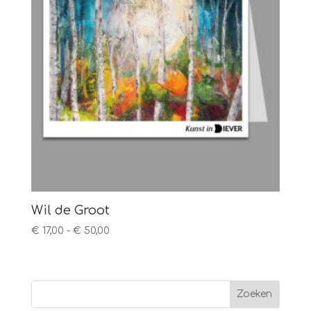
Wil de Groot
Prijsklasse:
€
17,00
-
€
50,00
€ 17,00
tot
€ 50,00