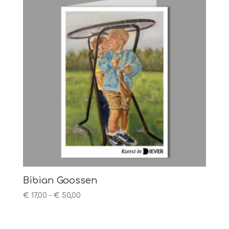
Bibian Goossen
Prijsklasse:
€
17,00
-
€
50,00
€ 17,00
tot